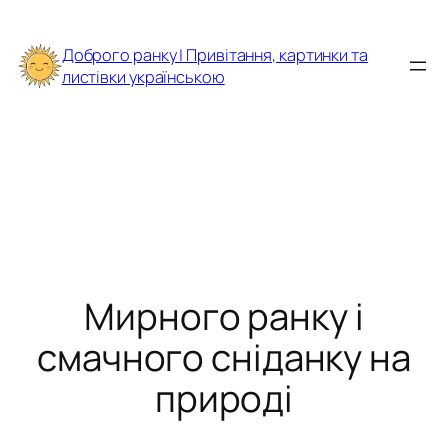
Перейти
до
Доброго ранку | Привітання, картинки та
вмісту
листівки українською
Мирного ранку і
смачного сніданку на
природі