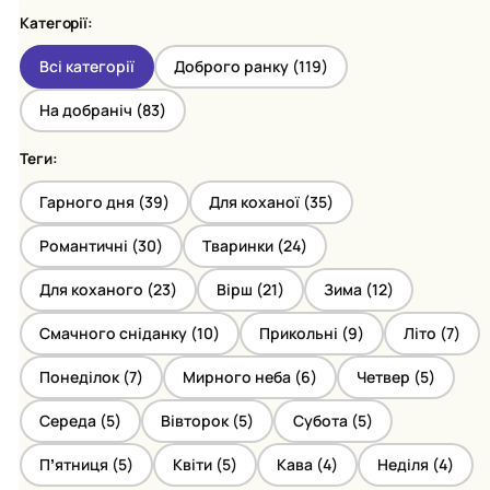
Категорії:
Всі категорії
Доброго ранку (
119
)
На добраніч (
83
)
Теги:
Гарного дня (
39
)
Для коханої (
35
)
Романтичні (
30
)
Тваринки (
24
)
Для коханого (
23
)
Вірш (
21
)
Зима (
12
)
Смачного сніданку (
10
)
Прикольні (
9
)
Літо (
7
)
Понеділок (
7
)
Мирного неба (
6
)
Четвер (
5
)
Середа (
5
)
Вівторок (
5
)
Субота (
5
)
Пʼятниця (
5
)
Квіти (
5
)
Кава (
4
)
Неділя (
4
)