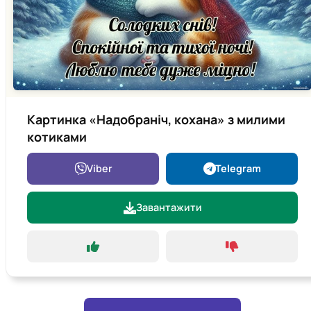
Картинка «Надобраніч, кохана» з милими
котиками
Viber
Telegram
Завантажити