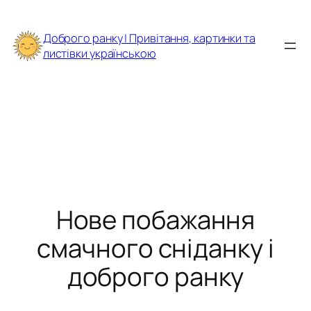
Перейти
до
Доброго ранку | Привітання, картинки та
вмісту
листівки українською
Нове побажання
смачного сніданку і
доброго ранку