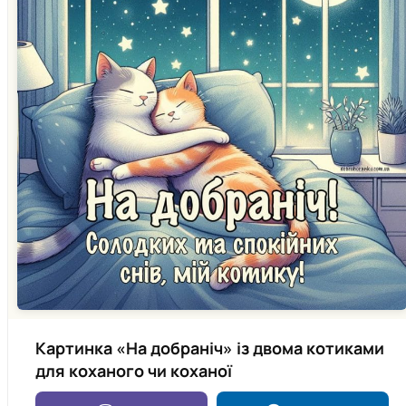
Картинка «На добраніч» із двома котиками
для коханого чи коханої