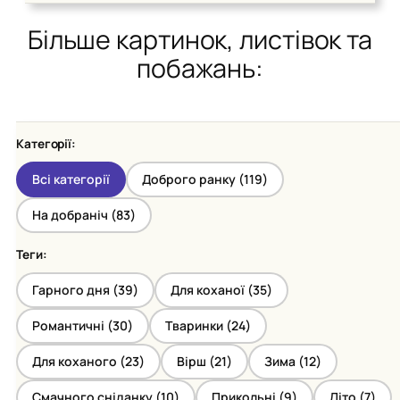
Більше картинок, листівок та
побажань:
Категорії:
Всі категорії
Доброго ранку (
119
)
На добраніч (
83
)
Теги:
Гарного дня (
39
)
Для коханої (
35
)
Романтичні (
30
)
Тваринки (
24
)
Для коханого (
23
)
Вірш (
21
)
Зима (
12
)
Смачного сніданку (
10
)
Прикольні (
9
)
Літо (
7
)