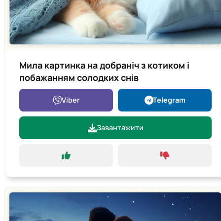
Мила картинка на добраніч з котиком і
побажанням солодких снів
Viber
Telegram
Завантажити