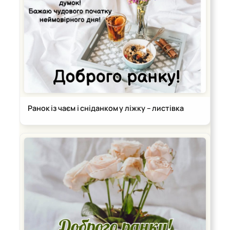
Ранок із чаєм і сніданком у ліжку – листівка