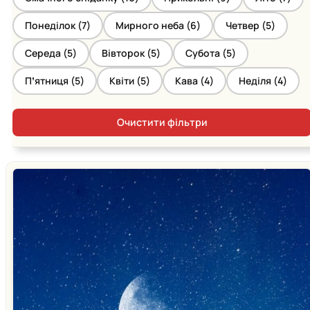
Понеділок (
7
)
Мирного неба (
6
)
Четвер (
5
)
Середа (
5
)
Вівторок (
5
)
Субота (
5
)
Пʼятниця (
5
)
Квіти (
5
)
Кава (
4
)
Неділя (
4
)
Очистити фільтри