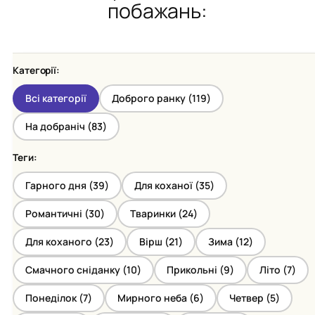
побажань:
Категорії:
Всі категорії
Доброго ранку (
119
)
На добраніч (
83
)
Теги:
Гарного дня (
39
)
Для коханої (
35
)
Романтичні (
30
)
Тваринки (
24
)
Для коханого (
23
)
Вірш (
21
)
Зима (
12
)
Смачного сніданку (
10
)
Прикольні (
9
)
Літо (
7
)
Понеділок (
7
)
Мирного неба (
6
)
Четвер (
5
)