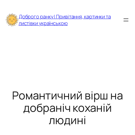
Перейти
до
Доброго ранку | Привітання, картинки та
вмісту
листівки українською
Романтичний вірш на
добраніч коханій
людині