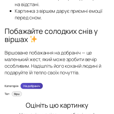
на відстані.
Картинка з віршем дарує приємні емоції
перед сном.
Побажайте солодких снів у
віршах
Віршоване побажання на добраніч — це
маленький жест, який може зробити вечір
особливим. Надішліть його коханій людині й
подаруйте їй тепло своїх почуттів.
Категорія:
На добраніч
Тег:
Вірш
Оцініть цю картинку