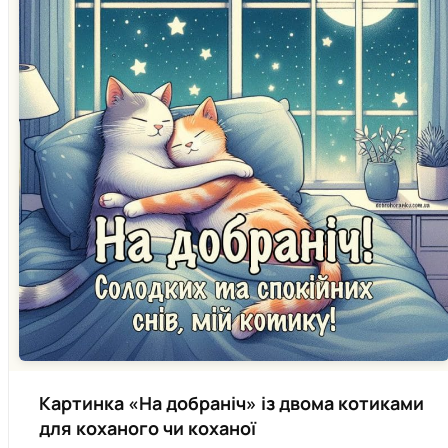
Картинка «На добраніч» із двома котиками
для коханого чи коханої