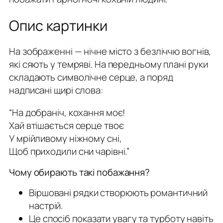
Опис картинки
На зображенні — нічне місто з безліччю вогнів,
які сяють у темряві. На передньому плані руки
складають символічне серце, а поряд
надписані щирі слова:
“На добраніч, кохання моє!
Хай втішається серце твоє
У мрійливому ніжному сні,
Щоб приходили сни чарівні.”
Чому обирають такі побажання?
Віршовані рядки створюють романтичний
настрій.
Це спосіб показати увагу та турботу навіть