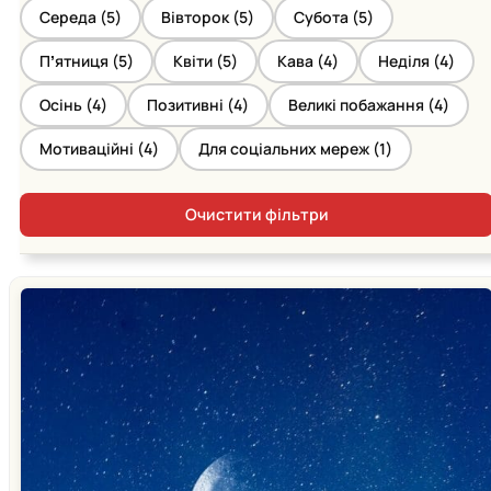
Середа (
5
)
Вівторок (
5
)
Субота (
5
)
Пʼятниця (
5
)
Квіти (
5
)
Кава (
4
)
Неділя (
4
)
Осінь (
4
)
Позитивні (
4
)
Великі побажання (
4
)
Мотиваційні (
4
)
Для соціальних мереж (
1
)
Очистити фільтри