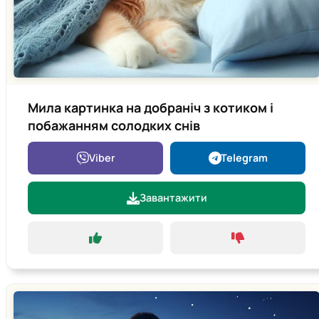
Мила картинка на добраніч з котиком і
побажанням солодких снів
Viber
Telegram
Завантажити