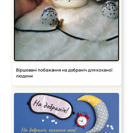
Віршовані побажання на добраніч для коханої
людини