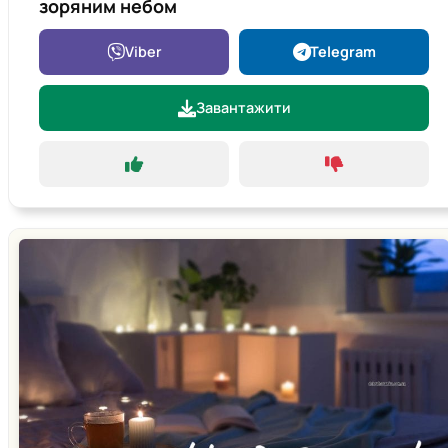
зоряним небом
Viber
Telegram
Завантажити