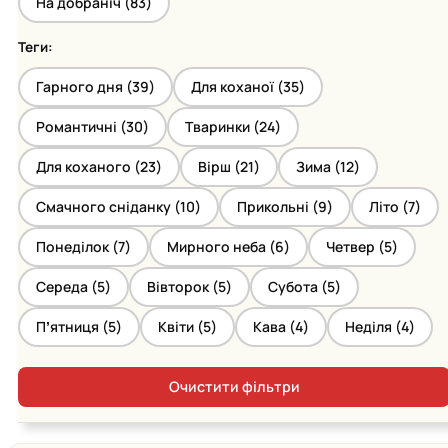
На добраніч (
83
)
Теги:
Гарного дня (
39
)
Для коханої (
35
)
Романтичні (
30
)
Тваринки (
24
)
Для коханого (
23
)
Вірш (
21
)
Зима (
12
)
Смачного сніданку (
10
)
Прикольні (
9
)
Літо (
7
)
Понеділок (
7
)
Мирного неба (
6
)
Четвер (
5
)
Середа (
5
)
Вівторок (
5
)
Субота (
5
)
Пʼятниця (
5
)
Квіти (
5
)
Кава (
4
)
Неділя (
4
)
Очистити фільтри