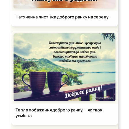
Натхненна листівка доброго ранку на середу
Тепле побажання доброго ранку — як твоя
усмішка