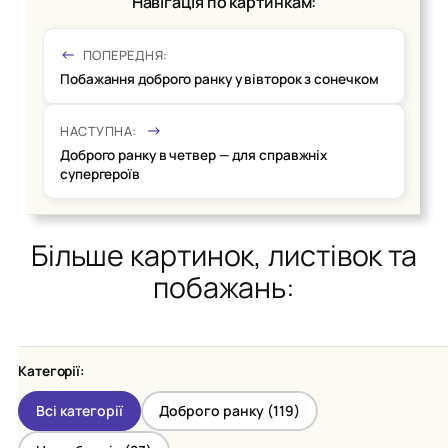
Навігація по картинкам:
ПОПЕРЕДНЯ:
Побажання доброго ранку у вівторок з сонечком
НАСТУПНА:
Доброго ранку в четвер — для справжніх
супергероїв
Більше картинок, листівок та
побажань:
Категорії:
Всі категорії
Доброго ранку (
119
)