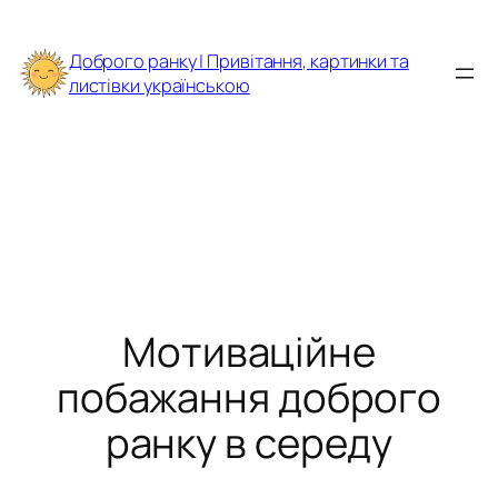
Перейти
до
Доброго ранку | Привітання, картинки та
вмісту
листівки українською
Мотиваційне
побажання доброго
ранку в середу