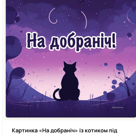
Картинка «На добраніч» із котиком під