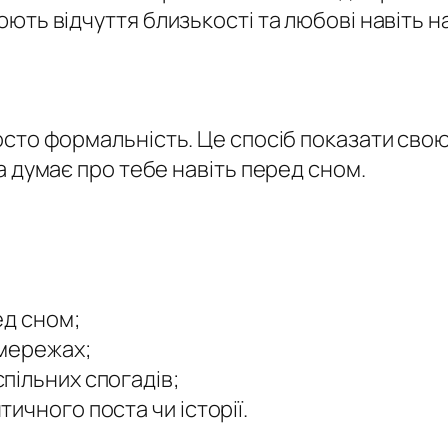
ть відчуття близькості та любові навіть на
осто формальність. Це спосіб показати свою
а думає про тебе навіть перед сном.
ед сном;
 мережах;
пільних спогадів;
ичного поста чи історії.