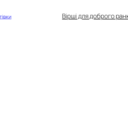
Вірші для доброго ран
тівки