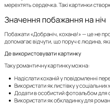
мерехтять сердечка. Такі картинки створюю
Значення побажання на ніч
Побажати «Добраніч, кохана!» — це не пр
допомагає відчути, що поруч є людина, як
Де використовувати картинку
Таку романтичну картинку можна:
Надіслати коханій у повідомленні пер
Використати як листівку у соціальних
Додати в особистий фотоальбом для с
Використати як обкладинку для романт