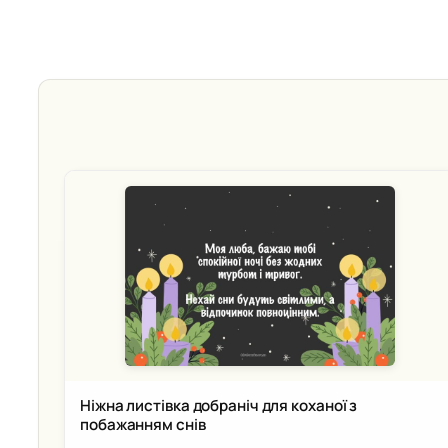
Ніжна листівка добраніч для коханої з
побажанням снів