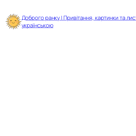
Перейти
до
Доброго ранку | Привітання, картинки та лис
вмісту
українською