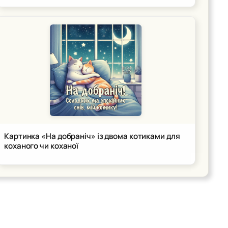
Картинка «На добраніч» із двома котиками для
коханого чи коханої