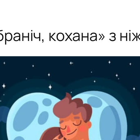
браніч, кохана» з н