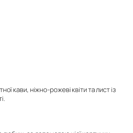
ої кави, ніжно-рожеві квіти та лист із
і.