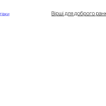
Вірші для доброго ран
тівки