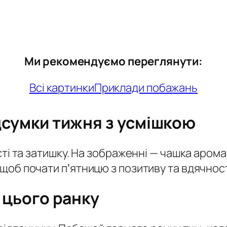
Ми рекомендуємо переглянути:
Всі картинки
Приклади побажань
ідсумки тижня з усмішкою
ті та затишку. На зображенні — чашка ароматн
щоб почати пʼятницю з позитиву та вдячност
ї цього ранку