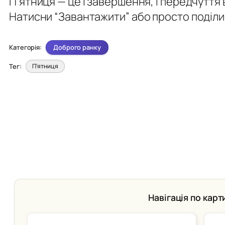
Пʼятниця — це і завершення, і передчуття
Натисни “Завантажити” або просто поділи
Доброго ранку
Категорія:
Тег:
Пʼятниця
Навігація по карт