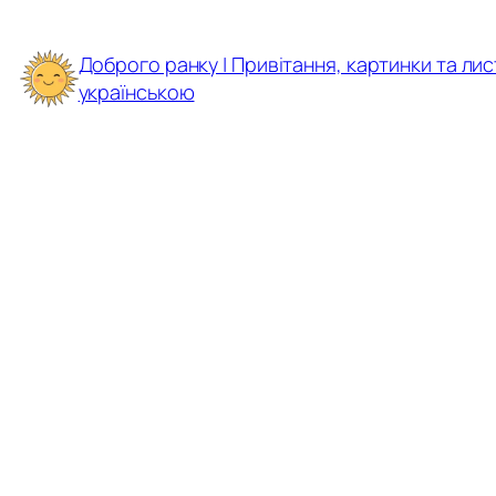
Перейти
до
Доброго ранку | Привітання, картинки та лис
вмісту
українською