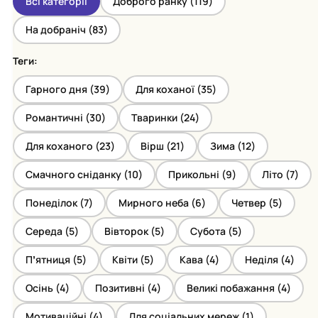
Всі категорії
Доброго ранку (
119
)
На добраніч (
83
)
Теги:
Гарного дня (
39
)
Для коханої (
35
)
Романтичні (
30
)
Тваринки (
24
)
Для коханого (
23
)
Вірш (
21
)
Зима (
12
)
Смачного сніданку (
10
)
Прикольні (
9
)
Літо (
7
)
Понеділок (
7
)
Мирного неба (
6
)
Четвер (
5
)
Середа (
5
)
Вівторок (
5
)
Субота (
5
)
Пʼятниця (
5
)
Квіти (
5
)
Кава (
4
)
Неділя (
4
)
Осінь (
4
)
Позитивні (
4
)
Великі побажання (
4
)
Мотиваційні (
4
)
Для соціальних мереж (
1
)