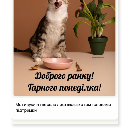
Мотивуюча і весела листівка з котом і словами
підтримки