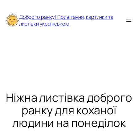
Перейти
до
Доброго ранку | Привітання, картинки та
вмісту
листівки українською
Ніжна листівка доброго
ранку для коханої
людини на понеділок