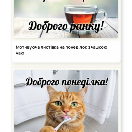
Мотивуюча листівка на понеділок з чашкою
чаю