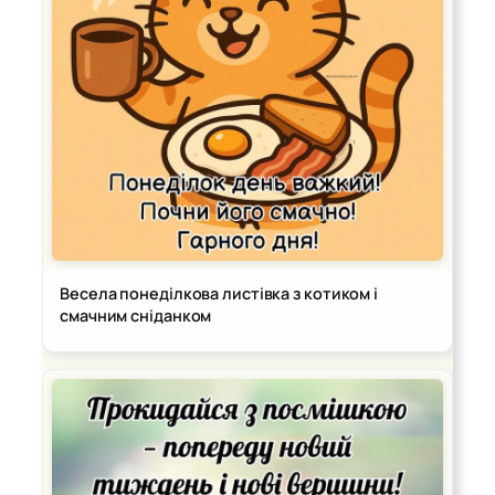
Весела понеділкова листівка з котиком і
смачним сніданком