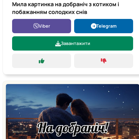
Мила картинка на добраніч з котиком і
побажанням солодких снів
Viber
Telegram
Завантажити