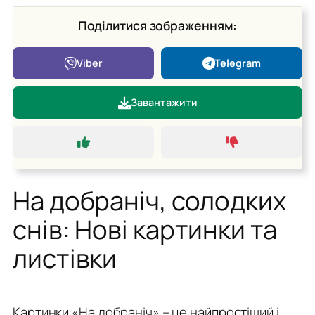
Поділитися зображенням:
Viber
Telegram
Завантажити
На добраніч, солодких
снів: Нові картинки та
листівки
Картинки «На добраніч» – це найпростіший і