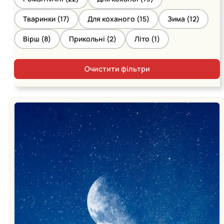
Тваринки (
17
)
Для коханого (
15
)
Зима (
12
)
Вірш (
8
)
Прикольні (
2
)
Літо (
1
)
Очистити фільтри