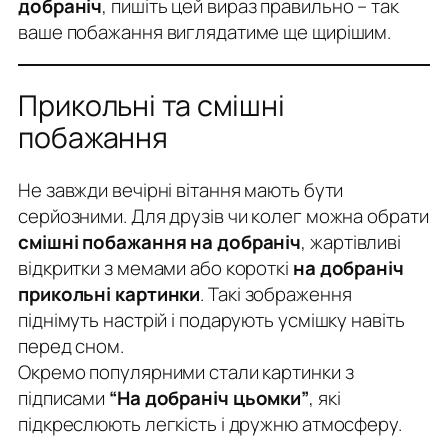
добраніч
, пишіть цей вираз правильно – так
ваше побажання виглядатиме ще щирішим.
Прикольні та смішні
побажання
Не завжди вечірні вітання мають бути
серйозними. Для друзів чи колег можна обрати
смішні побажання на добраніч
, жартівливі
відкритки з мемами або короткі
на добраніч
прикольні картинки
. Такі зображення
піднімуть настрій і подарують усмішку навіть
перед сном.
Окремо популярними стали картинки з
підписами
“На добраніч цьомки”
, які
підкреслюють легкість і дружню атмосферу.