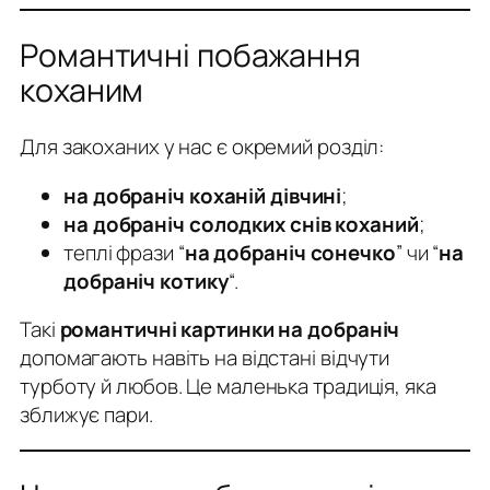
Романтичні побажання
коханим
Для закоханих у нас є окремий розділ:
на добраніч коханій дівчині
;
на добраніч солодких снів коханий
;
теплі фрази “
на добраніч сонечко
” чи “
на
добраніч котику
“.
Такі
романтичні картинки на добраніч
допомагають навіть на відстані відчути
турботу й любов. Це маленька традиція, яка
зближує пари.