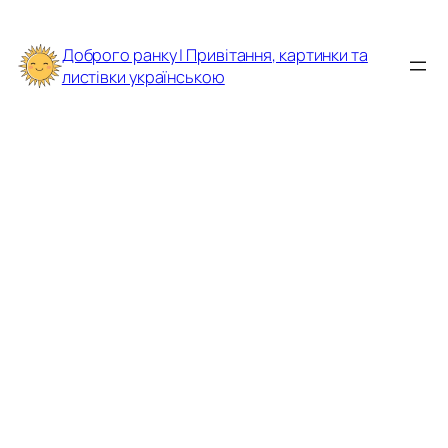
Перейти
до
Доброго ранку | Привітання, картинки та
вмісту
листівки українською