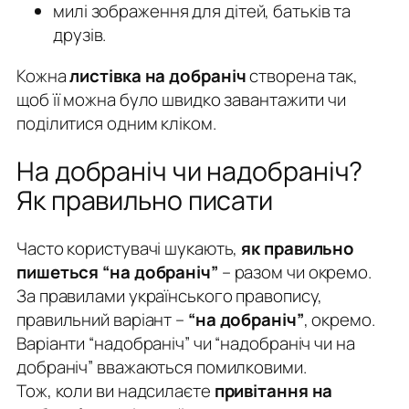
милі зображення для дітей, батьків та
друзів.
Кожна
листівка на добраніч
створена так,
щоб її можна було швидко завантажити чи
поділитися одним кліком.
На добраніч чи надобраніч?
Як правильно писати
Часто користувачі шукають,
як правильно
пишеться “на добраніч”
– разом чи окремо.
За правилами українського правопису,
правильний варіант –
“на добраніч”
, окремо.
Варіанти “надобраніч” чи “надобраніч чи на
добраніч” вважаються помилковими.
Тож, коли ви надсилаєте
привітання на