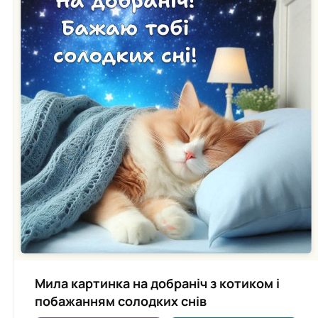
Мила картинка на добраніч з котиком і
побажанням солодких снів