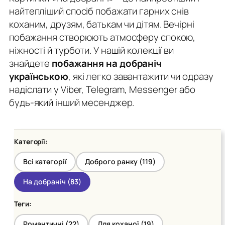
найтепліший спосіб побажати гарних снів
коханим, друзям, батькам чи дітям. Вечірні
побажання створюють атмосферу спокою,
ніжності й турботи. У нашій колекції ви
знайдете
побажання на добраніч
українською
, які легко завантажити чи одразу
надіслати у Viber, Telegram, Messenger або
будь-який інший месенджер.
Категорії:
Всі категорії
Доброго ранку (
119
)
На добраніч (
83
)
Теги:
Романтичні (
22
)
Для коханої (
19
)