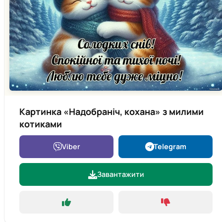
Картинка «Надобраніч, кохана» з милими
котиками
Viber
Telegram
Завантажити