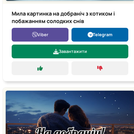
Мила картинка на добраніч з котиком і
побажанням солодких снів
Viber
Telegram
Завантажити