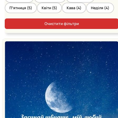
Пʼятниця (
5
)
Квіти (
5
)
Кава (
4
)
Неділя (
4
)
Очистити фільтри