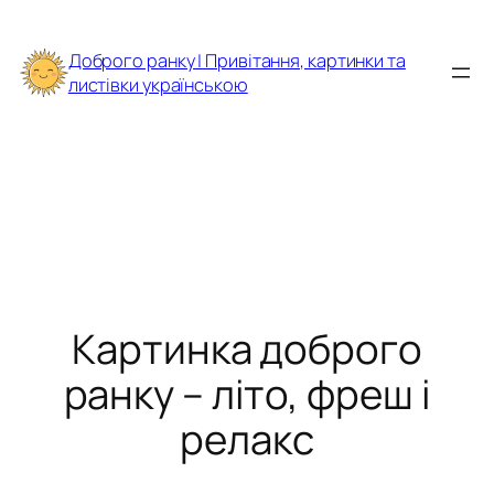
Перейти
до
Доброго ранку | Привітання, картинки та
вмісту
листівки українською
Картинка доброго
ранку – літо, фреш і
релакс