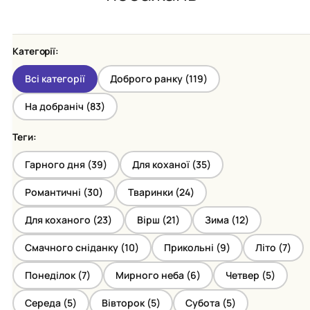
Категорії:
Всі категорії
Доброго ранку (
119
)
На добраніч (
83
)
Теги:
Гарного дня (
39
)
Для коханої (
35
)
Романтичні (
30
)
Тваринки (
24
)
Для коханого (
23
)
Вірш (
21
)
Зима (
12
)
Смачного сніданку (
10
)
Прикольні (
9
)
Літо (
7
)
Понеділок (
7
)
Мирного неба (
6
)
Четвер (
5
)
Середа (
5
)
Вівторок (
5
)
Субота (
5
)