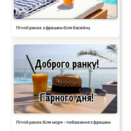
Літній ранок з фрешем біля басейну
Літній ранок біля моря – побажання з фрешем