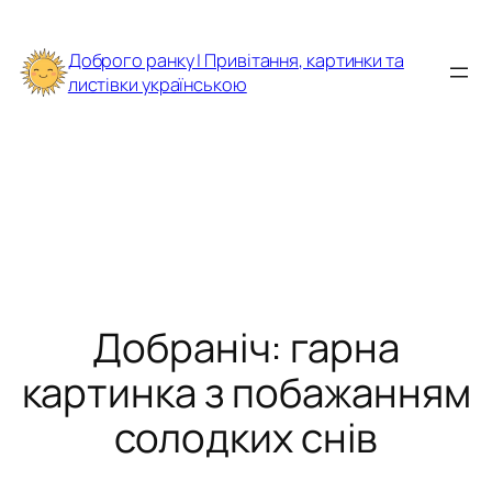
Перейти
до
Доброго ранку | Привітання, картинки та
вмісту
листівки українською
Добраніч: гарна
картинка з побажанням
солодких снів