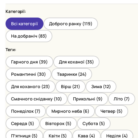
Категорії:
Всі категорії
Доброго ранку (
119
)
На добраніч (
83
)
Теги:
Гарного дня (
39
)
Для коханої (
35
)
Романтичні (
30
)
Тваринки (
24
)
Для коханого (
23
)
Вірш (
21
)
Зима (
12
)
Смачного сніданку (
10
)
Прикольні (
9
)
Літо (
7
)
Понеділок (
7
)
Мирного неба (
6
)
Четвер (
5
)
Середа (
5
)
Вівторок (
5
)
Субота (
5
)
Пʼятниця (
5
)
Квіти (
5
)
Кава (
4
)
Неділя (
4
)