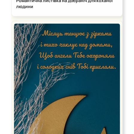
Романтична листівка на добраніч для коханої
людини