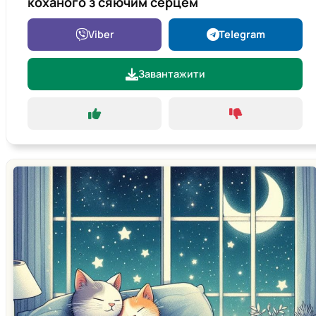
коханого з сяючим серцем
Viber
Telegram
Завантажити