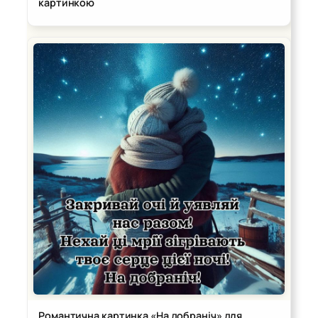
картинкою
Романтична картинка «На добраніч» для