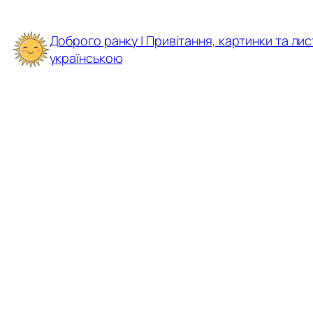
Перейти
до
Доброго ранку | Привітання, картинки та лис
вмісту
українською