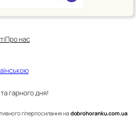
ті
Про нас
раїнською
 та гарного дня!
активного гіперпосилання на
dobrohoranku.com.ua