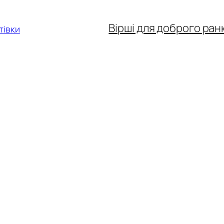
Вірші для доброго ран
тівки